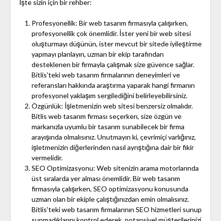
İşte sizin için bir rehber:
Profesyonellik: Bir web tasarım firmasıyla çalışırken,
profesyonellik çok önemlidir. İster yeni bir web sitesi
oluşturmayı düşünün, ister mevcut bir sitede iyileştirme
yapmayı planlayın, uzman bir ekip tarafından
desteklenen bir firmayla çalışmak size güvence sağlar.
Bitlis'teki web tasarım firmalarının deneyimleri ve
referansları hakkında araştırma yaparak hangi firmanın
profesyonel yaklaşım sergilediğini belirleyebilirsiniz.
Özgünlük: İşletmenizin web sitesi benzersiz olmalıdır.
Bitlis web tasarım firması seçerken, size özgün ve
markanızla uyumlu bir tasarım sunabilecek bir firma
arayışında olmalısınız. Unutmayın ki, çevrimiçi varlığınız,
işletmenizin diğerlerinden nasıl ayrıştığına dair bir fikir
vermelidir.
SEO Optimizasyonu: Web sitenizin arama motorlarında
üst sıralarda yer alması önemlidir. Bir web tasarım
firmasıyla çalışırken, SEO optimizasyonu konusunda
uzman olan bir ekiple çalıştığınızdan emin olmalısınız.
Bitlis'teki web tasarım firmalarının SEO hizmetleri sunup
sunmadıklarını kontrol ederek, potansiyel müşterilerinizi