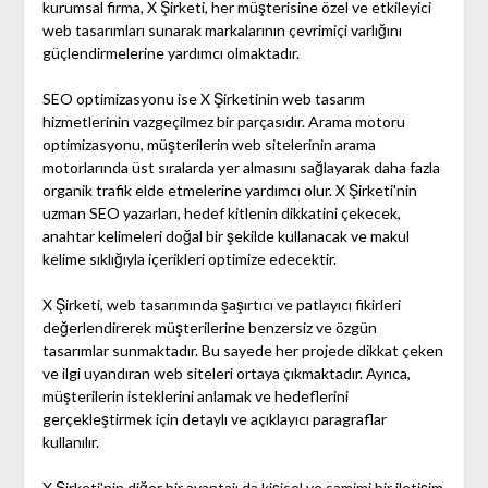
kurumsal firma, X Şirketi, her müşterisine özel ve etkileyici
web tasarımları sunarak markalarının çevrimiçi varlığını
güçlendirmelerine yardımcı olmaktadır.
SEO optimizasyonu ise X Şirketinin web tasarım
hizmetlerinin vazgeçilmez bir parçasıdır. Arama motoru
optimizasyonu, müşterilerin web sitelerinin arama
motorlarında üst sıralarda yer almasını sağlayarak daha fazla
organik trafik elde etmelerine yardımcı olur. X Şirketi'nin
uzman SEO yazarları, hedef kitlenin dikkatini çekecek,
anahtar kelimeleri doğal bir şekilde kullanacak ve makul
kelime sıklığıyla içerikleri optimize edecektir.
X Şirketi, web tasarımında şaşırtıcı ve patlayıcı fikirleri
değerlendirerek müşterilerine benzersiz ve özgün
tasarımlar sunmaktadır. Bu sayede her projede dikkat çeken
ve ilgi uyandıran web siteleri ortaya çıkmaktadır. Ayrıca,
müşterilerin isteklerini anlamak ve hedeflerini
gerçekleştirmek için detaylı ve açıklayıcı paragraflar
kullanılır.
X Şirketi'nin diğer bir avantajı da kişisel ve samimi bir iletişim