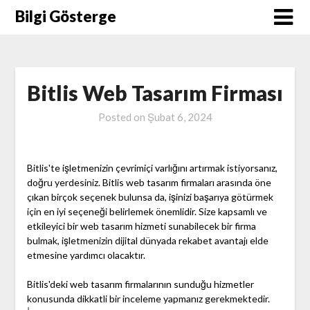
Skip
Bilgi Gösterge
to
content
Bitlis Web Tasarım Firması
Posted on
Şubat 6, 2024
Bitlis'te işletmenizin çevrimiçi varlığını artırmak istiyorsanız,
doğru yerdesiniz. Bitlis web tasarım firmaları arasında öne
çıkan birçok seçenek bulunsa da, işinizi başarıya götürmek
için en iyi seçeneği belirlemek önemlidir. Size kapsamlı ve
etkileyici bir web tasarım hizmeti sunabilecek bir firma
bulmak, işletmenizin dijital dünyada rekabet avantajı elde
etmesine yardımcı olacaktır.
Bitlis'deki web tasarım firmalarının sunduğu hizmetler
konusunda dikkatli bir inceleme yapmanız gerekmektedir.