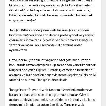
Web tasarım sektörü günümüzde hızla gelişen ve büyüyen
bir alandır. İnternetin yaygınlaşmasıyla birlikte işletmelerin
dijital varlığı artık hayati önem taşımaktadır. Bu noktada,
Bitlis'te yükselen bir web tasarım firmasından bahsetmek
istiyorum: Tanışın!
Tanışın, Bitlis'in önde gelen web tasarım şirketlerinden
biridir ve müşterilerine son derece profesyonel ve yenilikçi
çözümler sunmaktadır. Şirketin benzersiz marka kimliği ve
yaratıcı yaklaşımı, onu sektördeki diğer firmalardan
ayırmaktadır.
Firma, her müşterinin ihtiyaçlarına özel çözümler üretme
konusunda uzmanlaşmış bir ekip tarafından yönetilmektedir.
Müşterilerle yakın ilişkiler kurarak, işletmelerin hedeflerini
anlamak ve bu hedefleri başarıyla gerçekleştirmek için en iyi
stratejileri sunmak Tanışın'ın önceliklidir.
Tanışın'ın profesyonel web tasarım hizmetleri, modern ve
kullanıcı dostu web siteleri oluşturmayı amaçlar. Görsel
açıdan etkileyici tasarımlar, hızlı yükleme süreleri ve kullanıcı
deneyimini ön planda tutan özellikler, Tanışın'ın web