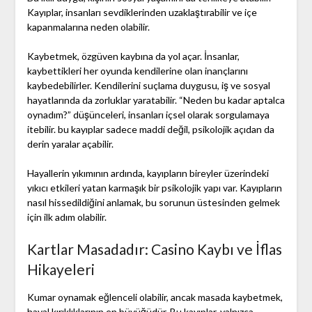
Kayıplar, insanları sevdiklerinden uzaklaştırabilir ve içe
kapanmalarına neden olabilir.
Kaybetmek, özgüven kaybına da yol açar. İnsanlar,
kaybettikleri her oyunda kendilerine olan inançlarını
kaybedebilirler. Kendilerini suçlama duygusu, iş ve sosyal
hayatlarında da zorluklar yaratabilir. “Neden bu kadar aptalca
oynadım?” düşünceleri, insanları içsel olarak sorgulamaya
itebilir. bu kayıplar sadece maddi değil, psikolojik açıdan da
derin yaralar açabilir.
Hayallerin yıkımının ardında, kayıpların bireyler üzerindeki
yıkıcı etkileri yatan karmaşık bir psikolojik yapı var. Kayıpların
nasıl hissedildiğini anlamak, bu sorunun üstesinden gelmek
için ilk adım olabilir.
Kartlar Masadadır: Casino Kaybı ve İflas
Hikayeleri
Kumar oynamak eğlenceli olabilir, ancak masada kaybetmek,
hayal kırıklıklarının en büyüğüdür. Bu kayıplar, yalnızca