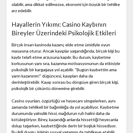
olabilir, ama dikkat edilmezse, ekonomi için büyük bir tehlike
arz edebilir.
Hayallerin Yıkımı: Casino Kaybının
Bireyler Üzerindeki Psikolojik Etkileri
Birçok insan kasinoda kazanç elde etme ümidiyle oyun
masasına oturur. Ancak kayıplar yaşandığında, birçok kişi bu
kaybı telafi etme arzusuna kapılır. Bu durum, kaybetme
korkusunun yanı sıra, kazanma motivasyonunun da etkisiyle
psikolojik bir kargaşaya yol açabilir. “Bugün kaybettim ama
yarın kazanırım!” düşüncesi, kayıpları daha da
derinleştirebilir. Kayıp sonrası bu döngüye giren birçok kişi,
psikolojik bir çöküntü dönemine girebilir.
Casino oyunları, özgürlüğü ve heyecanı simgelerken, aynı
zamanda tehlikeli bir bağımlılığa da yol açabiliyor. Kaybetme
durumunda yalnızlık hissi, mağdurun ruh halini daha da
kötüleştiriyor. Birey, kazandığı anlarda hissettiği heyecanla
dolup taşarken, kaybettiğinde derin bir boşluk hissediyor.
Bu ikili duygu, kişinin sosyal yaşamını da tehlikeye atabilir.