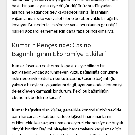
basit bir şans oyunu diye düşündüğünüz bu dünyadan,
aslında ne kadar çok şey kaybedebilirsiniz! İnsanların
yaşamlarına psiko-sosyal etkilerle beraber yüklü bir ağırlık
koyuyor. Bu nedenle, casino ve şans oyunlarının getirdiği
riskleri göz ardı etmemek için daha fazla bilinçli olmalıyız.
Kumarın Pençesinde: Casino
Bağımlılığının Ekonomiye Etkileri
Kumar, insanları cezbetme kapasitesiyle bilinen bir
aktivitedir. Ancak görünmeyen yüzü, bağımlılığa dönüşme
riski nedeniyle oldukça korkutucudur. Casino bağımlılığı,
yalnızca bireylerin yaşamlarını değil, aynı zamanda ekonomiyi
de etkileyen karmaşık bir durum. Peki, bu bağımlılığın
ekonomik bedeli ne kadar?
Kumar bağımlısı olan kişiler, genellikle kontrolsüz bir şekilde
para harcarlar. Fakat bu, sadece kişisel finansmanlarını
etkilemekle kalmaz; aynı zamanda yerel ekonomiye de büyük
bir yük bindirir. Bağımlı bireyler, harcamalarını karşılamak için