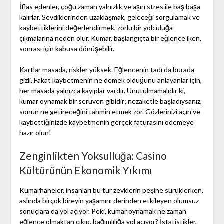
İflas edenler, çoğu zaman yalnızlık ve aşırı stres ile baş başa
kalırlar. Sevdiklerinden uzaklaşmak, geleceği sorgulamak ve
kaybettiklerini değerlendirmek, zorlu bir yolculuğa
çıkmalarına neden olur. Kumar, başlangıçta bir eğlence iken,
sonrası için kabusa dönüşebilir.
Kartlar masada, riskler yüksek. Eğlencenin tadı da burada
gizli. Fakat kaybetmenin ne demek olduğunu anlayanlar için,
her masada yalnızca kayıplar vardır. Unutulmamalıdır ki,
kumar oynamak bir serüven gibidir; nezaketle başladıysanız,
sonun ne getireceğini tahmin etmek zor. Gözlerinizi açın ve
kaybettiğinizde kaybetmenin gerçek faturasını ödemeye
hazır olun!
Zenginlikten Yoksulluğa: Casino
Kültürünün Ekonomik Yıkımı
Kumarhaneler, insanları bu tür zevklerin peşine sürüklerken,
aslında birçok bireyin yaşamını derinden etkileyen olumsuz
sonuçlara da yol açıyor. Peki, kumar oynamak ne zaman
eğlence olmaktan çıkıp, bağımlılığa yol açıyor? İstatistikler,