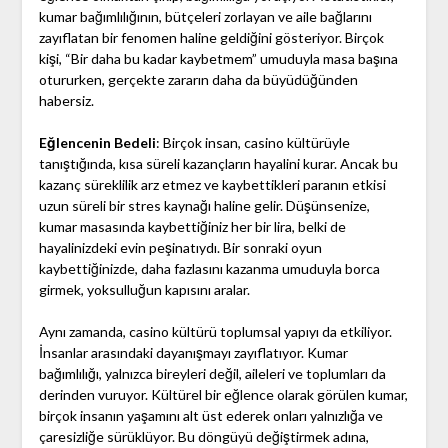
kumar bağımlılığının, bütçeleri zorlayan ve aile bağlarını
zayıflatan bir fenomen haline geldiğini gösteriyor. Birçok
kişi, “Bir daha bu kadar kaybetmem” umuduyla masa başına
otururken, gerçekte zararın daha da büyüdüğünden
habersiz.
Eğlencenin Bedeli
: Birçok insan, casino kültürüyle
tanıştığında, kısa süreli kazançların hayalini kurar. Ancak bu
kazanç süreklilik arz etmez ve kaybettikleri paranın etkisi
uzun süreli bir stres kaynağı haline gelir. Düşünsenize,
kumar masasında kaybettiğiniz her bir lira, belki de
hayalinizdeki evin peşinatıydı. Bir sonraki oyun
kaybettiğinizde, daha fazlasını kazanma umuduyla borca
girmek, yoksulluğun kapısını aralar.
Aynı zamanda, casino kültürü toplumsal yapıyı da etkiliyor.
İnsanlar arasındaki dayanışmayı zayıflatıyor. Kumar
bağımlılığı, yalnızca bireyleri değil, aileleri ve toplumları da
derinden vuruyor. Kültürel bir eğlence olarak görülen kumar,
birçok insanın yaşamını alt üst ederek onları yalnızlığa ve
çaresizliğe sürüklüyor. Bu döngüyü değiştirmek adına,