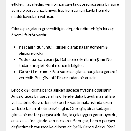
etkiler. Hayal edin, yeni bir parçayı takıyorsunuz ama bir süre
sonra o parça arızalanıyor. Bu, hem zaman kaybı hem de
maddi kayıplara yol açar.
Çıkma parçaların güvenilirliğini değerlendirmek için birkaç
önemli faktör vardır:
Parçanın durumu:
Fiziksel olarak hasar görmemiş
olması gerekir.
Yedek parça geçmişi:
Daha önce kullanılmış mı? Ne
kadar süreyle? Bunlar önemli bilgiler.
Garanti durumu:
Bazı satıcılar, çıkma parçalara garanti
verebilir. Bu, güvenilirlik açısından bir artıdır.
Birçok kişi, çıkma parça alırken sadece fiyatına odaklanır.
Ancak,
ucuz
bir parça almak, ileride daha büyük masraflara
yol açabilir. Bu yüzden, ekspertiz yaptırmak, aslında uzun
vadede tasarruf etmenizi sağlar. Örneğin, bir arkadaşım,
çıkma bir motor parçası aldı. Başta çok uygun görünüyordu,
ama kısa süre içinde sorun çıkardı. Sonuçta, hem o parçayı
değiştirmek zorunda kaldı hem de işçilik ücreti ödedi. Yani,