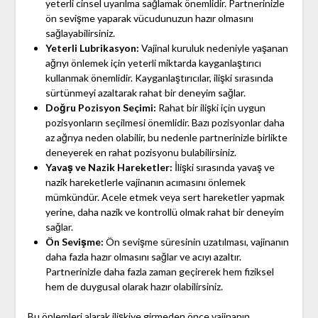
yeterli cinsel uyarılma sağlamak önemlidir. Partnerinizle
ön sevişme yaparak vücudunuzun hazır olmasını
sağlayabilirsiniz.
Yeterli Lubrikasyon:
Vajinal kuruluk nedeniyle yaşanan
ağrıyı önlemek için yeterli miktarda kayganlaştırıcı
kullanmak önemlidir. Kayganlaştırıcılar, ilişki sırasında
sürtünmeyi azaltarak rahat bir deneyim sağlar.
Doğru Pozisyon Seçimi:
Rahat bir ilişki için uygun
pozisyonların seçilmesi önemlidir. Bazı pozisyonlar daha
az ağrıya neden olabilir, bu nedenle partnerinizle birlikte
deneyerek en rahat pozisyonu bulabilirsiniz.
Yavaş ve Nazik Hareketler:
İlişki sırasında yavaş ve
nazik hareketlerle vajinanın acımasını önlemek
mümkündür. Acele etmek veya sert hareketler yapmak
yerine, daha nazik ve kontrollü olmak rahat bir deneyim
sağlar.
Ön Sevişme:
Ön sevişme süresinin uzatılması, vajinanın
daha fazla hazır olmasını sağlar ve acıyı azaltır.
Partnerinizle daha fazla zaman geçirerek hem fiziksel
hem de duygusal olarak hazır olabilirsiniz.
Bu önlemleri alarak ilişkiye girmeden önce vajinanın