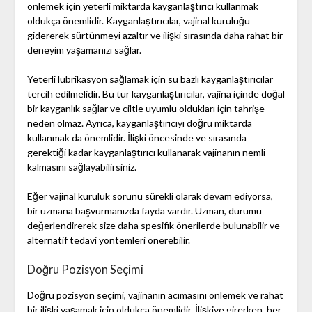
önlemek için yeterli miktarda kayganlaştırıcı kullanmak
oldukça önemlidir. Kayganlaştırıcılar, vajinal kuruluğu
gidererek sürtünmeyi azaltır ve ilişki sırasında daha rahat bir
deneyim yaşamanızı sağlar.
Yeterli lubrikasyon sağlamak için su bazlı kayganlaştırıcılar
tercih edilmelidir. Bu tür kayganlaştırıcılar, vajina içinde doğal
bir kayganlık sağlar ve ciltle uyumlu oldukları için tahrişe
neden olmaz. Ayrıca, kayganlaştırıcıyı doğru miktarda
kullanmak da önemlidir. İlişki öncesinde ve sırasında
gerektiği kadar kayganlaştırıcı kullanarak vajinanın nemli
kalmasını sağlayabilirsiniz.
Eğer vajinal kuruluk sorunu sürekli olarak devam ediyorsa,
bir uzmana başvurmanızda fayda vardır. Uzman, durumu
değerlendirerek size daha spesifik önerilerde bulunabilir ve
alternatif tedavi yöntemleri önerebilir.
Doğru Pozisyon Seçimi
Doğru pozisyon seçimi, vajinanın acımasını önlemek ve rahat
bir ilişki yaşamak için oldukça önemlidir. İlişkiye girerken, her