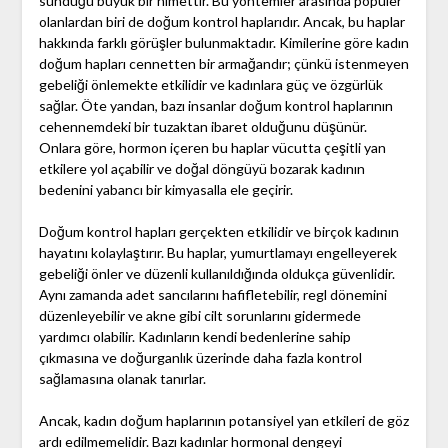
sunduğu büyük bir nimettir. Bu yöntemler arasında popüler
olanlardan biri de doğum kontrol haplarıdır. Ancak, bu haplar
hakkında farklı görüşler bulunmaktadır. Kimilerine göre kadın
doğum hapları cennetten bir armağandır; çünkü istenmeyen
gebeliği önlemekte etkilidir ve kadınlara güç ve özgürlük
sağlar. Öte yandan, bazı insanlar doğum kontrol haplarının
cehennemdeki bir tuzaktan ibaret olduğunu düşünür.
Onlara göre, hormon içeren bu haplar vücutta çeşitli yan
etkilere yol açabilir ve doğal döngüyü bozarak kadının
bedenini yabancı bir kimyasalla ele geçirir.
Doğum kontrol hapları gerçekten etkilidir ve birçok kadının
hayatını kolaylaştırır. Bu haplar, yumurtlamayı engelleyerek
gebeliği önler ve düzenli kullanıldığında oldukça güvenlidir.
Aynı zamanda adet sancılarını hafifletebilir, regl dönemini
düzenleyebilir ve akne gibi cilt sorunlarını gidermede
yardımcı olabilir. Kadınların kendi bedenlerine sahip
çıkmasına ve doğurganlık üzerinde daha fazla kontrol
sağlamasına olanak tanırlar.
Ancak, kadın doğum haplarının potansiyel yan etkileri de göz
ardı edilmemelidir. Bazı kadınlar hormonal dengeyi