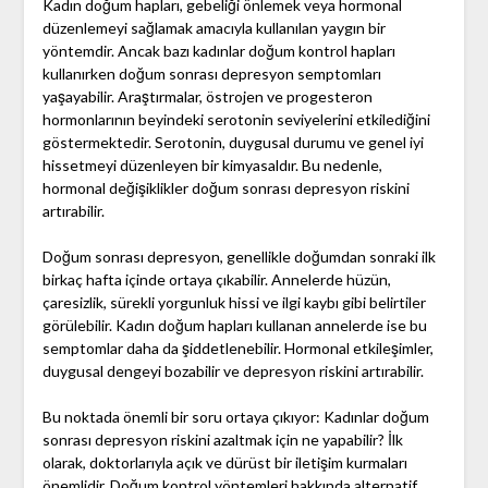
Kadın doğum hapları, gebeliği önlemek veya hormonal
düzenlemeyi sağlamak amacıyla kullanılan yaygın bir
yöntemdir. Ancak bazı kadınlar doğum kontrol hapları
kullanırken doğum sonrası depresyon semptomları
yaşayabilir. Araştırmalar, östrojen ve progesteron
hormonlarının beyindeki serotonin seviyelerini etkilediğini
göstermektedir. Serotonin, duygusal durumu ve genel iyi
hissetmeyi düzenleyen bir kimyasaldır. Bu nedenle,
hormonal değişiklikler doğum sonrası depresyon riskini
artırabilir.
Doğum sonrası depresyon, genellikle doğumdan sonraki ilk
birkaç hafta içinde ortaya çıkabilir. Annelerde hüzün,
çaresizlik, sürekli yorgunluk hissi ve ilgi kaybı gibi belirtiler
görülebilir. Kadın doğum hapları kullanan annelerde ise bu
semptomlar daha da şiddetlenebilir. Hormonal etkileşimler,
duygusal dengeyi bozabilir ve depresyon riskini artırabilir.
Bu noktada önemli bir soru ortaya çıkıyor: Kadınlar doğum
sonrası depresyon riskini azaltmak için ne yapabilir? İlk
olarak, doktorlarıyla açık ve dürüst bir iletişim kurmaları
önemlidir. Doğum kontrol yöntemleri hakkında alternatif