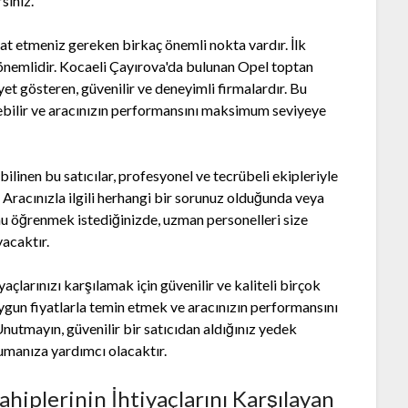
siniz.
at etmeniz gereken birkaç önemli nokta vardır. İlk
z önemlidir. Kocaeli Çayırova'da bulunan Opel toptan
yet gösteren, güvenilir ve deneyimli firmalardır. Bu
debilir ve aracınızın performansını maksimum seviyeye
linen bu satıcılar, profesyonel ve tecrübeli ekipleriyle
 Aracınızla ilgili herhangi bir sorunuz olduğunda veya
nu öğrenmek istediğinizde, uzman personelleri size
acaktır.
çlarınızı karşılamak için güvenilir ve kaliteli birçok
uygun fiyatlarla temin etmek ve aracınızın performansını
Unutmayın, güvenilir bir satıcıdan aldığınız yedek
orumanıza yardımcı olacaktır.
ahiplerinin İhtiyaçlarını Karşılayan