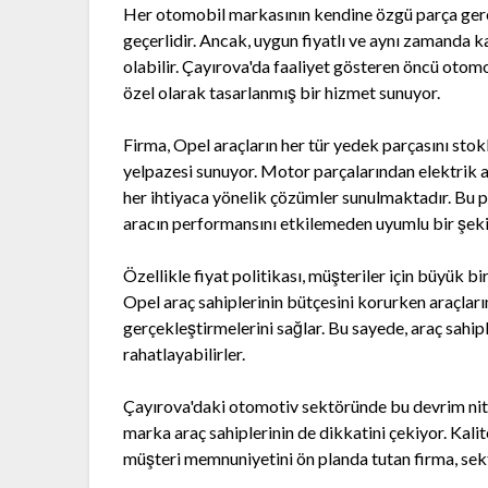
Her otomobil markasının kendine özgü parça gerek
geçerlidir. Ancak, uygun fiyatlı ve aynı zamanda k
olabilir. Çayırova'da faaliyet gösteren öncü otom
özel olarak tasarlanmış bir hizmet sunuyor.
Firma, Opel araçların her tür yedek parçasını sto
yelpazesi sunuyor. Motor parçalarından elektrik 
her ihtiyaca yönelik çözümler sunulmaktadır. Bu pa
aracın performansını etkilemeden uyumlu bir şeki
Özellikle fiyat politikası, müşteriler için büyük b
Opel araç sahiplerinin bütçesini korurken araçları
gerçekleştirmelerini sağlar. Bu sayede, araç sah
rahatlayabilirler.
Çayırova'daki otomotiv sektöründe bu devrim nitel
marka araç sahiplerinin de dikkatini çekiyor. Kalite
müşteri memnuniyetini ön planda tutan firma, se