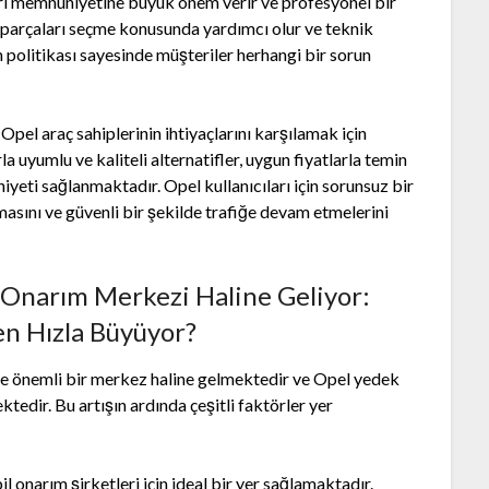
eri memnuniyetine büyük önem verir ve profesyonel bir
 parçaları seçme konusunda yardımcı olur ve teknik
m politikası sayesinde müşteriler herhangi bir sorun
pel araç sahiplerinin ihtiyaçlarını karşılamak için
 uyumlu ve kaliteli alternatifler, uygun fiyatlarla temin
iyeti sağlanmaktadır. Opel kullanıcıları için sorunsuz bir
asını ve güvenli bir şekilde trafiğe devam etmelerini
 Onarım Merkezi Haline Geliyor:
en Hızla Büyüyor?
e önemli bir merkez haline gelmektedir ve Opel yedek
tedir. Bu artışın ardında çeşitli faktörler yer
 onarım şirketleri için ideal bir yer sağlamaktadır.