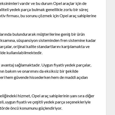
sinimleri vardır ve bu durum Opel araçlar için de
aliteli yedek parça bulmak genellikle zorlu bir süreç
otiv firması, bu sorunu çözmek için Opel araç sahiplerine
klarında bulundurarak müşterilerine geniş bir ürün
aksamına, süspansiyon sisteminden fren sistemine kadar
rçalar, orijinal kalite standartlarını karşılamakta ve
lde kullanılabilmektedir.
ir avantaj sağlamaktadır. Uygun fiyatlı yedek parçalar,
nın bakım ve onarımını da eksiksiz bir şekilde
ipleri hem güvende hissederken hem de maddi açıdan
iğindeki hizmet, Opel araç sahiplerinin yanı sıra diğer
li, uygun fiyatlı ve çeşitli yedek parça seçenekleriyle
ktörde öncü konumunu güçlendiriyor.