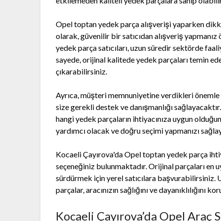
etkilemeden kaliteli yedek parçalara sahip olabilir
Opel toptan yedek parça alışverişi yaparken dikk
olarak, güvenilir bir satıcıdan alışveriş yapmanı
yedek parça satıcıları, uzun süredir sektörde faali
sayede, orijinal kalitede yedek parçaları temin e
çıkarabilirsiniz.
Ayrıca, müşteri memnuniyetine verdikleri önemle bi
size gerekli destek ve danışmanlığı sağlayacaktır.
hangi yedek parçaların ihtiyacınıza uygun olduğu
yardımcı olacak ve doğru seçimi yapmanızı sağlay
Kocaeli Çayırova'da Opel toptan yedek parça ihtiya
seçeneğiniz bulunmaktadır. Orijinal parçaları en 
sürdürmek için yerel satıcılara başvurabilirsiniz. 
parçalar, aracınızın sağlığını ve dayanıklılığını k
Kocaeli Çayırova’da Opel Araç S