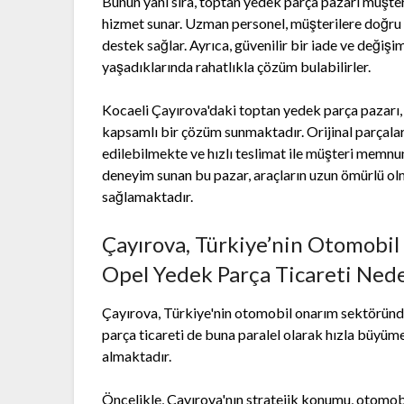
Bunun yanı sıra, toptan yedek parça pazarı müşt
hizmet sunar. Uzman personel, müşterilere doğru
destek sağlar. Ayrıca, güvenilir bir iade ve değişi
yaşadıklarında rahatlıkla çözüm bulabilirler.
Kocaeli Çayırova'daki toptan yedek parça pazarı, O
kapsamlı bir çözüm sunmaktadır. Orijinal parçalarla
edilebilmekte ve hızlı teslimat ile müşteri memnun
deneyim sunan bu pazar, araçların uzun ömürlü olm
sağlamaktadır.
Çayırova, Türkiye’nin Otomobil
Opel Yedek Parça Ticareti Ned
Çayırova, Türkiye'nin otomobil onarım sektöründ
parça ticareti de buna paralel olarak hızla büyümek
almaktadır.
Öncelikle, Çayırova'nın stratejik konumu, otomobil