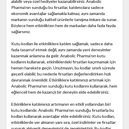
alabilir veya özel hediyeler kazanabilirsiniz. Anabolic
Pharma’nın sunduğu bu fırsatlar, katılımcılara sadece
ekonomik avantajlar sağlamakla kalmaz, aynı zamanda
markanın sunduğu kaliteli ürünlerle tanışma imkanı da sunar.
Böylece hem etkinlikten hem de markadan daha fazla fayda
sağlarsınız.
Kutu kodları ile etkinliklere katılım sağlamak, sadece daha
fazla tasarruf etmek değil, aynı zamanda yeni deneyimler
kazanmak anlamına da gelir. Anabolic Pharma’nın kutu
kodlarını kullanarak, etkinliklerdeki fırsatları kaçırmamak için
hemen harekete geçin. Unutmayın, bu kodlar sınırlı süreyle
geçerli olabilir, bu nedenle fırsatları değerlendirirken hızlı
davranmak önemlidir. Etkinliklere katılımınızı artırmak için
Anabolic Pharma’nın sunduğu kutu kodlarını kullanarak, hem
eğlenceli hem de kazançlı bir deneyim elde edebilirsiniz.
Etkinliklere katılımınızı artırmanın en etkili yollarından biri
kutu kodlarıdır. Anabolic Pharma’nın sunduğu fırsatlarla bu
kodları kullanarak avantajlar elde edebilirsiniz. Kutu kodları,
etkinliklerde yer almanın yanı sıra, özel indirimler ve fırsatlar
sunarak alışveriş deneyiminizi de zenginleştirir. Bu kodlar