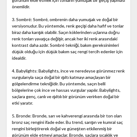
görünüm elde etmek için tonların yumuşak bir geçiş yapması
önemlidir.
3. Sombré: Sombré, ombrenin daha yumuşak ve doğal bir
versiyonudur. Bu yöntemde, renk geçişi daha hafif ve tonlar
biraz daha karışık olabilir. Saçın köklerinden uçlarına doğru
renk tonları yavaşça değişir, ancak her iki renk arasındaki
kontrast daha azdır. Sombré tekniği, bakım gereksinimleri
düşük olduğu için düşük bakım saç rengi tercih edenler için
idealdir.
4. Babylights: Babylights, ince ve neredeyse görünmez renk
vurgularıyla saça doğal bir ışıltı katmayı amaçlayan bir
gölgelendirme tekniğidir. Bu yöntemde, saçın belli
bölgelerine çok ince ve hassas vurgular yapılır. Babylights,
saçlara genç, canlı ve ışıltılı bir görünüm verirken doğal bir
etki yaratır.
5. Bronde: Bronde, sarı ve kahverengi arasında bir ton olan
bronz saç rengini ifade eder. Bu trend, sarışın ve kumral saç
rengini birleştirerek doğal ve güneşten etkilenmiş bir
görünüm elde etmeyi amaçlar. Bronde, saçlara sıcaklık ve