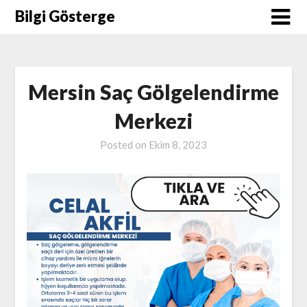
Skip
Bilgi Gösterge
to
content
Mersin Saç Gölgelendirme
Merkezi
Posted on
Ekim 8, 2023