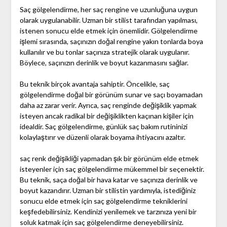
Saç gölgelendirme, her saç rengine ve uzunluğuna uygun
olarak uygulanabilir. Uzman bir stilist tarafından yapılması,
istenen sonucu elde etmek için önemlidir. Gölgelendirme
işlemi sırasında, saçınızın doğal rengine yakın tonlarda boya
kullanılır ve bu tonlar saçınıza stratejik olarak uygulanır.
Böylece, saçınızın derinlik ve boyut kazanmasını sağlar.
Bu teknik birçok avantaja sahiptir. Öncelikle, saç
gölgelendirme doğal bir görünüm sunar ve saçı boyamadan
daha az zarar verir. Ayrıca, saç renginde değişiklik yapmak
isteyen ancak radikal bir değişiklikten kaçınan kişiler için
idealdir. Saç gölgelendirme, günlük saç bakım rutininizi
kolaylaştırır ve düzenli olarak boyama ihtiyacını azaltır.
saç renk değişikliği yapmadan şık bir görünüm elde etmek
isteyenler için saç gölgelendirme mükemmel bir seçenektir.
Bu teknik, saça doğal bir hava katar ve saçınıza derinlik ve
boyut kazandırır. Uzman bir stilistin yardımıyla, istediğiniz
sonucu elde etmek için saç gölgelendirme tekniklerini
keşfedebilirsiniz. Kendinizi yenilemek ve tarzınıza yeni bir
soluk katmak için saç gölgelendirme deneyebilirsiniz.