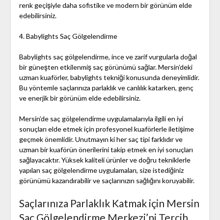
renk geçişiyle daha sofistike ve modern bir görünüm elde
edebilirsiniz.
4. Babylights Saç Gölgelendirme
Babylights saç gölgelendirme, ince ve zarif vurgularla doğal
bir güneşten etkilenmiş saç görünümü sağlar. Mersin’deki
uzman kuaförler, babylights tekniği konusunda deneyimlidir.
Bu yöntemle saçlarınıza parlaklık ve canlılık katarken, genç
ve enerjik bir görünüm elde edebilirsiniz.
Mersin’de saç gölgelendirme uygulamalarıyla ilgili en iyi
sonuçları elde etmek için profesyonel kuaförlerle iletişime
geçmek önemlidir. Unutmayın ki her saç tipi farklıdır ve
uzman bir kuaförün önerilerini takip etmek en iyi sonuçları
sağlayacaktır. Yüksek kaliteli ürünler ve doğru tekniklerle
yapılan saç gölgelendirme uygulamaları, size istediğiniz
görünümü kazandırabilir ve saçlarınızın sağlığını koruyabilir.
Saçlarınıza Parlaklık Katmak için Mersin
Saç Gölgelendirme Merkezi’ni Tercih