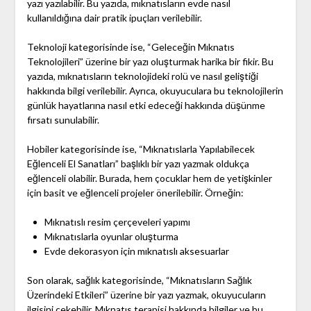
yazı yazılabilir. Bu yazıda, mıknatısların evde nasıl
kullanıldığına dair pratik ipuçları verilebilir.
Teknoloji kategorisinde ise, “Geleceğin Mıknatıs
Teknolojileri” üzerine bir yazı oluşturmak harika bir fikir. Bu
yazıda, mıknatısların teknolojideki rolü ve nasıl geliştiği
hakkında bilgi verilebilir. Ayrıca, okuyuculara bu teknolojilerin
günlük hayatlarına nasıl etki edeceği hakkında düşünme
fırsatı sunulabilir.
Hobiler kategorisinde ise, “Mıknatıslarla Yapılabilecek
Eğlenceli El Sanatları” başlıklı bir yazı yazmak oldukça
eğlenceli olabilir. Burada, hem çocuklar hem de yetişkinler
için basit ve eğlenceli projeler önerilebilir. Örneğin:
Mıknatıslı resim çerçeveleri yapımı
Mıknatıslarla oyunlar oluşturma
Evde dekorasyon için mıknatıslı aksesuarlar
Son olarak, sağlık kategorisinde, “Mıknatısların Sağlık
Üzerindeki Etkileri” üzerine bir yazı yazmak, okuyucuların
ilgisini çekebilir. Mıknatıs terapisi hakkında bilgiler ve bu