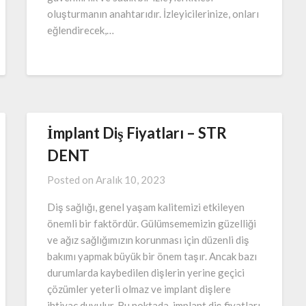
oluşturmanın anahtarıdır. İzleyicilerinize, onları
eğlendirecek,…
İmplant Diş Fiyatları – STR
DENT
Posted on
Aralık 10, 2023
Diş sağlığı, genel yaşam kalitemizi etkileyen
önemli bir faktördür. Gülümsememizin güzelliği
ve ağız sağlığımızın korunması için düzenli diş
bakımı yapmak büyük bir önem taşır. Ancak bazı
durumlarda kaybedilen dişlerin yerine geçici
çözümler yeterli olmaz ve implant dişlere
ihtiyaç duyulur. Bu noktada, implant diş fiyatları