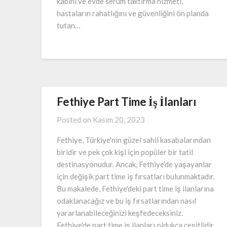
kabini ve evde serum taktırma hizmeti,
hastaların rahatlığını ve güvenliğini ön planda
tutan…
Fethiye Part Time İş İlanları
Posted on
Kasım 20, 2023
Fethiye, Türkiye'nin güzel sahil kasabalarından
biridir ve pek çok kişi için popüler bir tatil
destinasyonudur. Ancak, Fethiye'de yaşayanlar
için değişik part time iş fırsatları bulunmaktadır.
Bu makalede, Fethiye'deki part time iş ilanlarına
odaklanacağız ve bu iş fırsatlarından nasıl
yararlanabileceğinizi keşfedeceksiniz.
Fethiye'de part time iş ilanları oldukça çeşitlidir.