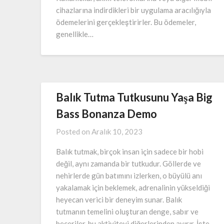
cihazlarına indirdikleri bir uygulama aracılığıyla
ödemelerini gerçekleştirirler. Bu ödemeler,
genellikle…
Balık Tutma Tutkusunu Yaşa Big
Bass Bonanza Demo
Posted on
Aralık 10, 2023
Balık tutmak, birçok insan için sadece bir hobi
değil, aynı zamanda bir tutkudur. Göllerde ve
nehirlerde gün batımını izlerken, o büyülü anı
yakalamak için beklemek, adrenalinin yükseldiği
heyecan verici bir deneyim sunar. Balık
tutmanın temelini oluşturan denge, sabır ve
beceriler, bu aktiviteyi diğerlerinden ayırır. İşte