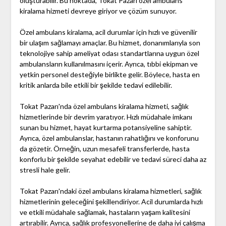
oluşturabilir. Bu noktada, Tokat Pazarı özel ambulans
kiralama hizmeti devreye giriyor ve çözüm sunuyor.
Özel ambulans kiralama, acil durumlar için hızlı ve güvenilir
bir ulaşım sağlamayı amaçlar. Bu hizmet, donanımlarıyla son
teknolojiye sahip ameliyat odası standartlarına uygun özel
ambulansların kullanılmasını içerir. Ayrıca, tıbbi ekipman ve
yetkin personel desteğiyle birlikte gelir. Böylece, hasta en
kritik anlarda bile etkili bir şekilde tedavi edilebilir.
Tokat Pazarı'nda özel ambulans kiralama hizmeti, sağlık
hizmetlerinde bir devrim yaratıyor. Hızlı müdahale imkanı
sunan bu hizmet, hayat kurtarma potansiyeline sahiptir.
Ayrıca, özel ambulanslar, hastanın rahatlığını ve konforunu
da gözetir. Örneğin, uzun mesafeli transferlerde, hasta
konforlu bir şekilde seyahat edebilir ve tedavi süreci daha az
stresli hale gelir.
Tokat Pazarı'ndaki özel ambulans kiralama hizmetleri, sağlık
hizmetlerinin geleceğini şekillendiriyor. Acil durumlarda hızlı
ve etkili müdahale sağlamak, hastaların yaşam kalitesini
artırabilir. Ayrıca, sağlık profesyonellerine de daha iyi çalışma