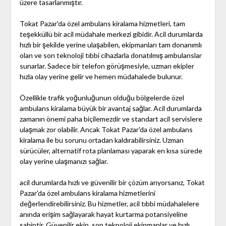
üzere tasarlanmıştır.
Tokat Pazar'da özel ambulans kiralama hizmetleri, tam
teşekküllü bir acil müdahale merkezi gibidir. Acil durumlarda
hızlı bir şekilde yerine ulaşabilen, ekipmanları tam donanımlı
olan ve son teknoloji tıbbi cihazlarla donatılmış ambulanslar
sunarlar. Sadece bir telefon görüşmesiyle, uzman ekipler
hızla olay yerine gelir ve hemen müdahalede bulunur.
Özellikle trafik yoğunluğunun olduğu bölgelerde özel
ambulans kiralama büyük bir avantaj sağlar. Acil durumlarda
zamanın önemi paha biçilemezdir ve standart acil servislere
ulaşmak zor olabilir. Ancak Tokat Pazar'da özel ambulans
kiralama ile bu sorunu ortadan kaldırabilirsiniz. Uzman
sürücüler, alternatif rota planlaması yaparak en kısa sürede
olay yerine ulaşmanızı sağlar.
acil durumlarda hızlı ve güvenilir bir çözüm arıyorsanız, Tokat
Pazar'da özel ambulans kiralama hizmetlerini
değerlendirebilirsiniz. Bu hizmetler, acil tıbbi müdahalelere
anında erişim sağlayarak hayat kurtarma potansiyeline
sahiptir. Güvenilir ekip, son teknoloji ekipmanlar ve hızlı