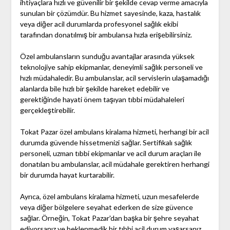
ihtiyaçlara hızlı ve güvenilir bir şekilde cevap verme amacıyla
sunulan bir çözümdür. Bu hizmet sayesinde, kaza, hastalık
veya diğer acil durumlarda profesyonel sağlık ekibi
tarafından donatılmış bir ambulansa hızla erişebilirsiniz.
Özel ambulansların sunduğu avantajlar arasında yüksek
teknolojiye sahip ekipmanlar, deneyimli sağlık personeli ve
hızlı müdahaledir. Bu ambulanslar, acil servislerin ulaşamadığı
alanlarda bile hızlı bir şekilde hareket edebilir ve
gerektiğinde hayati önem taşıyan tıbbi müdahaleleri
gerçekleştirebilir.
Tokat Pazar özel ambulans kiralama hizmeti, herhangi bir acil
durumda güvende hissetmenizi sağlar. Sertifikalı sağlık
personeli, uzman tıbbi ekipmanlar ve acil durum araçları ile
donatılan bu ambulanslar, acil müdahale gerektiren herhangi
bir durumda hayat kurtarabilir.
Ayrıca, özel ambulans kiralama hizmeti, uzun mesafelerde
veya diğer bölgelere seyahat ederken de size güvence
sağlar. Örneğin, Tokat Pazar'dan başka bir şehre seyahat
ediyorsanız ve beklenmedik bir tıbbi acil durum yaşarsanız,