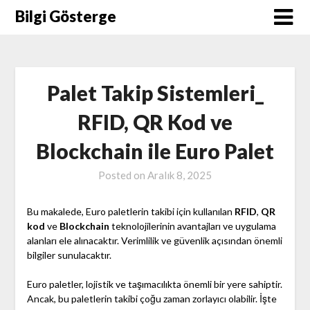
Skip
Bilgi Gösterge
to
content
Palet Takip Sistemleri_
RFID, QR Kod ve
Blockchain ile Euro Palet
Posted on
Aralık 8, 2025
Bu makalede, Euro paletlerin takibi için kullanılan
RFID
,
QR
kod
ve
Blockchain
teknolojilerinin avantajları ve uygulama
alanları ele alınacaktır. Verimlilik ve güvenlik açısından önemli
bilgiler sunulacaktır.
Euro paletler, lojistik ve taşımacılıkta önemli bir yere sahiptir.
Ancak, bu paletlerin takibi çoğu zaman zorlayıcı olabilir. İşte