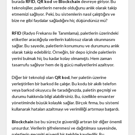
burada
RFID
,
QR kod
ve
Blockchain
devreye giriyor. Bu
teknolojiler, paletlerin nerede olduğunu anlık olarak takip
etmemizi sağlıyor. Peki, bu sistemlerin nasıl çalıştığını ve
bize ne gibi faydalar sağladığını hiç düşündünüz mü?
RFID
(Radyo Frekansı ile Tanımlama), paletlerin üzerindeki
etiketler aracılığıyla verilerin kablosuz olarak okunmasını
sağlar. Bu sayede, paletlerin konumunu ve durumunu anlık
olarak takip edebiliriz. Örneğin, bir depo içinde paletlerin
yerini bulmak hiç bu kadar kolay olmamıştı. Hem zaman
tasarrufu sağlıyor hem de iş gücü maliyetlerini azaltıyor.
Diğer bir teknoloji olan
QR kod
, her paletin üzerine
yerleştirilen bir barkod ile çalışır. Bu kodu bir akıllı telefon
veya barkod okuyucu ile taradığınızda, paletin geçmişi ve
durumu hakkında bilgi alabilirsiniz. Bu, özellikle envanter
yönetiminde büyük kolaylık sağlar. Birçok firma, bu sistemi
kullanarak hataları azaltmayı ve verimliliği artırmayı başardı.
Blockchain
ise bu süreçte güvenliği artıran bir diğer önemli
unsurdur. Verilerin şifrelenmesi ve dağıtılması sayesinde,
paletlerin geçmişi güvenli bir şekilde kaydedilir. Bu,