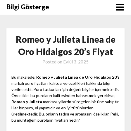
Skip
Bilgi Gösterge
to
content
Romeo y Julieta Linea de
Oro Hidalgos 20’s Fiyat
Posted on
Eylül 3, 2025
Bu makalede,
Romeo y Julieta Linea de Oro Hidalgos 20’s
markalı puro fiyatları, kalitesi ve özellikleri hakkında bilgi
verilecektir. Puro tutkunları için değerli bilgiler içermektedir.
Öncelikle, bu puroların kalitesinden bahsetmek gerekirse,
Romeo y Julieta
markası, yıllardır süregelen bir üne sahiptir.
Her bir puro, el yapımıdır ve en iyi tütünlerden
üretilmektedir. Bu, onların tadını ve aromasını özel kılar. Peki,
bu muhteşem puroların fiyatları nedir?