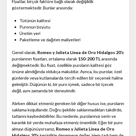
Fiyatlar, birçok faktöre bağlı olarak değişiklik
göstermektedir. Bunlar arasında:
Tütünün kalitesi
Puronun boyutu
Üretim yeri
Paketleme ve dağıtım maliyetleri
Genel olarak,
Romeo y Julieta Linea de Oro Hidalgos 20’s
purolarının fiyatları, ortalama olarak
150-200 TL
arasında
değişmektedir. Bu fiyat, özellikle puroların kalitesi göz
önüne alındığında oldukça makuldür. Ayrıca, bu purolar, özel
günlerde veya kutlamalarda tercih edilen bir seçenek haline
gelmiştir. Düşünün ki, bir puro içmek, sadece bir içecek
değil, aynı zamanda bir deneyimdir.
Alırken dikkat etmeniz gereken bir diğer husus ise, puroların
saklama koşullarıdır. Doğru şekilde saklanmadıkları takdirde,
tatlarını kaybedebilirler. Bu nedenle, purolarınızı serin ve
karanlık bir yerde muhafaza etmeniz önemlidir. Eğer bir puro
almayı düşünüyorsanız,
Romeo y Julieta Linea de Oro
Hidalgos 20’s
kesinlikle denemeye değer. Hem tadı hem de