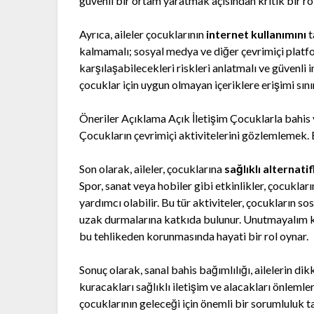
güvenli bir ortam yaratmak açısından kritik bir ro
Ayrıca, aileler çocuklarının
internet kullanımını
t
kalmamalı; sosyal medya ve diğer çevrimiçi platfo
karşılaşabilecekleri riskleri anlatmalı ve güvenli 
çocuklar için uygun olmayan içeriklere erişimi sınır
Öneriler Açıklama Açık İletişim Çocuklarla bahi
Çocukların çevrimiçi aktivitelerini gözlemlemek. 
Son olarak, aileler, çocuklarına
sağlıklı alternatif
Spor, sanat veya hobiler gibi etkinlikler, çocuklar
yardımcı olabilir. Bu tür aktiviteler, çocukların so
uzak durmalarına katkıda bulunur. Unutmayalım ki,
bu tehlikeden korunmasında hayati bir rol oynar.
Sonuç olarak, sanal bahis bağımlılığı, ailelerin di
kuracakları sağlıklı iletişim ve alacakları önlemler
çocuklarının geleceği için önemli bir sorumluluk t