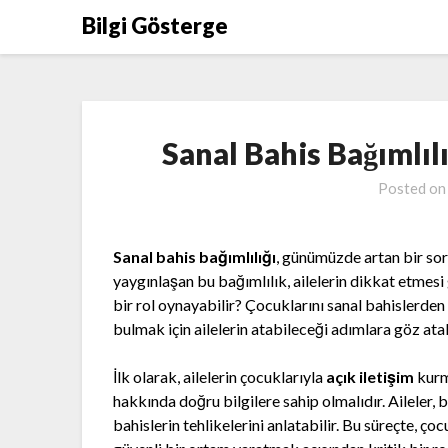
Skip
Bilgi Gösterge
to
content
Sanal Bahis Bağımlılı
Posted o
Sanal bahis bağımlılığı
, günümüzde artan bir sor
yaygınlaşan bu bağımlılık, ailelerin dikkat etmesi
bir rol oynayabilir? Çocuklarını sanal bahislerden 
bulmak için ailelerin atabileceği adımlara göz ata
İlk olarak, ailelerin çocuklarıyla
açık iletişim
kurm
hakkında doğru bilgilere sahip olmalıdır. Aileler,
bahislerin tehlikelerini anlatabilir. Bu süreçte, ço