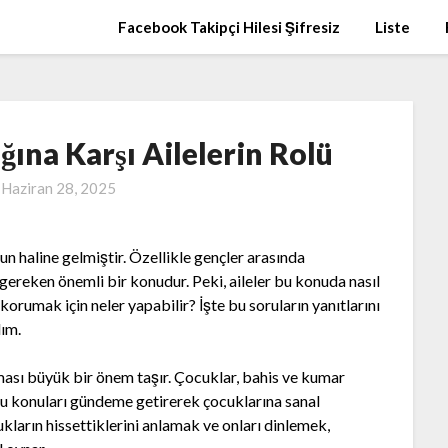
Facebook Takipçi Hilesi Şifresiz
Liste
ğına Karşı Ailelerin Rolü
n
Haziran 28, 2025
un haline gelmiştir. Özellikle gençler arasında
 gereken önemli bir konudur. Peki, aileler bu konuda nasıl
korumak için neler yapabilir? İşte bu soruların yanıtlarını
lım.
ası büyük bir önem taşır. Çocuklar, bahis ve kumar
 bu konuları gündeme getirerek çocuklarına sanal
cukların hissettiklerini anlamak ve onları dinlemek,