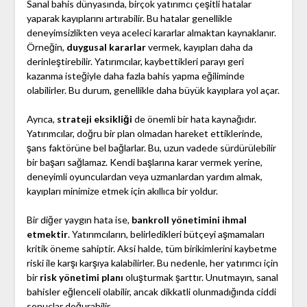
Sanal bahis dünyasında, birçok yatırımcı çeşitli hatalar
yaparak kayıplarını artırabilir. Bu hatalar genellikle
deneyimsizlikten veya aceleci kararlar almaktan kaynaklanır.
Örneğin,
duygusal kararlar
vermek, kayıpları daha da
derinleştirebilir. Yatırımcılar, kaybettikleri parayı geri
kazanma isteğiyle daha fazla bahis yapma eğiliminde
olabilirler. Bu durum, genellikle daha büyük kayıplara yol açar.
Ayrıca,
strateji eksikliği
de önemli bir hata kaynağıdır.
Yatırımcılar, doğru bir plan olmadan hareket ettiklerinde,
şans faktörüne bel bağlarlar. Bu, uzun vadede sürdürülebilir
bir başarı sağlamaz. Kendi başlarına karar vermek yerine,
deneyimli oyunculardan veya uzmanlardan yardım almak,
kayıpları minimize etmek için akıllıca bir yoldur.
Bir diğer yaygın hata ise,
bankroll yönetimini ihmal
etmektir
. Yatırımcıların, belirledikleri bütçeyi aşmamaları
kritik öneme sahiptir. Aksi halde, tüm birikimlerini kaybetme
riski ile karşı karşıya kalabilirler. Bu nedenle, her yatırımcı için
bir
risk yönetimi planı
oluşturmak şarttır. Unutmayın, sanal
bahisler eğlenceli olabilir, ancak dikkatli olunmadığında ciddi
sonuçlar doğurabilir.