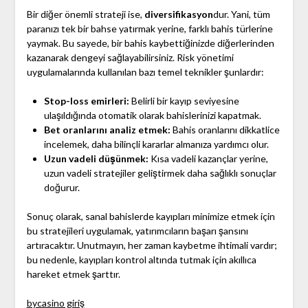
Bir diğer önemli strateji ise,
diversifikasyon
dur. Yani, tüm
paranızı tek bir bahse yatırmak yerine, farklı bahis türlerine
yaymak. Bu sayede, bir bahis kaybettiğinizde diğerlerinden
kazanarak dengeyi sağlayabilirsiniz. Risk yönetimi
uygulamalarında kullanılan bazı temel teknikler şunlardır:
Stop-loss emirleri:
Belirli bir kayıp seviyesine
ulaşıldığında otomatik olarak bahislerinizi kapatmak.
Bet oranlarını analiz etmek:
Bahis oranlarını dikkatlice
incelemek, daha bilinçli kararlar almanıza yardımcı olur.
Uzun vadeli düşünmek:
Kısa vadeli kazançlar yerine,
uzun vadeli stratejiler geliştirmek daha sağlıklı sonuçlar
doğurur.
Sonuç olarak, sanal bahislerde kayıpları minimize etmek için
bu stratejileri uygulamak, yatırımcıların başarı şansını
artıracaktır. Unutmayın, her zaman kaybetme ihtimali vardır;
bu nedenle, kayıpları kontrol altında tutmak için akıllıca
hareket etmek şarttır.
bycasino giriş