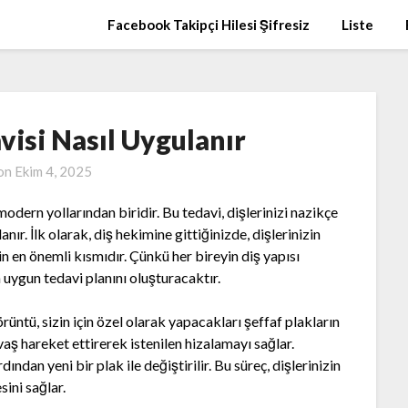
Facebook Takipçi Hilesi Şifresiz
Liste
visi Nasıl Uygulanır
 on
Ekim 4, 2025
modern yollarından biridir. Bu tedavi, dişlerinizi nazikçe
nır. İlk olarak, diş hekimine gittiğinizde, dişlerinizin
n en önemli kısmıdır. Çünkü her bireyin diş yapısı
n uygun tedavi planını oluşturacaktır.
görüntü, sizin için özel olarak yapacakları şeffaf plakların
avaş hareket ettirerek istenilen hizalamayı sağlar.
ından yeni bir plak ile değiştirilir. Bu süreç, dişlerinizin
ini sağlar.