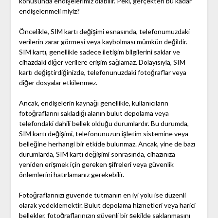
konusunda endişelerimiz olabilir. Peki, gerçekten bu kadar
endişelenmeli miyiz?
Öncelikle, SIM kartı değişimi esnasında, telefonumuzdaki
verilerin zarar görmesi veya kaybolması mümkün değildir.
SIM kartı, genellikle sadece iletişim bilgilerini saklar ve
cihazdaki diğer verilere erişim sağlamaz. Dolayısıyla, SIM
kartı değiştirdiğinizde, telefonunuzdaki fotoğraflar veya
diğer dosyalar etkilenmez.
Ancak, endişelerin kaynağı genellikle, kullanıcıların
fotoğraflarını sakladığı alanın bulut depolama veya
telefondaki dahili bellek olduğu durumlardır. Bu durumda,
SIM kartı değişimi, telefonunuzun işletim sistemine veya
belleğine herhangi bir etkide bulunmaz. Ancak, yine de bazı
durumlarda, SIM kartı değişimi sonrasında, cihazınıza
yeniden erişmek için gereken şifreleri veya güvenlik
önlemlerini hatırlamanız gerekebilir.
Fotoğraflarınızı güvende tutmanın en iyi yolu ise düzenli
olarak yedeklemektir. Bulut depolama hizmetleri veya harici
bellekler, fotoğraflarınızın güvenli bir şekilde saklanmasını