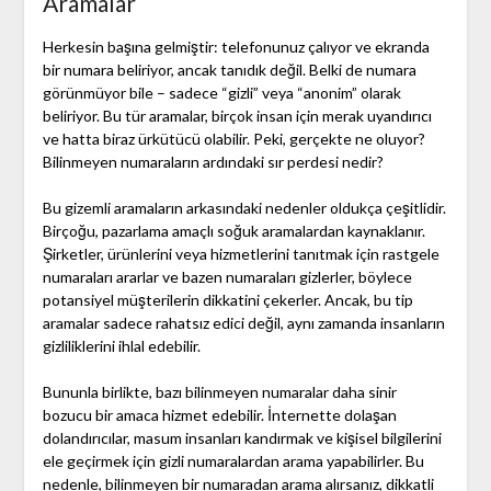
Aramalar
Herkesin başına gelmiştir: telefonunuz çalıyor ve ekranda
bir numara beliriyor, ancak tanıdık değil. Belki de numara
görünmüyor bile – sadece “gizli” veya “anonim” olarak
beliriyor. Bu tür aramalar, birçok insan için merak uyandırıcı
ve hatta biraz ürkütücü olabilir. Peki, gerçekte ne oluyor?
Bilinmeyen numaraların ardındaki sır perdesi nedir?
Bu gizemli aramaların arkasındaki nedenler oldukça çeşitlidir.
Birçoğu, pazarlama amaçlı soğuk aramalardan kaynaklanır.
Şirketler, ürünlerini veya hizmetlerini tanıtmak için rastgele
numaraları ararlar ve bazen numaraları gizlerler, böylece
potansiyel müşterilerin dikkatini çekerler. Ancak, bu tip
aramalar sadece rahatsız edici değil, aynı zamanda insanların
gizliliklerini ihlal edebilir.
Bununla birlikte, bazı bilinmeyen numaralar daha sinir
bozucu bir amaca hizmet edebilir. İnternette dolaşan
dolandırıcılar, masum insanları kandırmak ve kişisel bilgilerini
ele geçirmek için gizli numaralardan arama yapabilirler. Bu
nedenle, bilinmeyen bir numaradan arama alırsanız, dikkatli