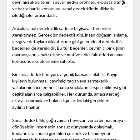
çevrimiçi aktiviteleri, sosyal medya profilleri, e-posta trafiği
ve hatta harita konumları, sanal dedektiflerin dikkatle
izlediği izler arasındadır.
Ancak, sanal dedektiflik sadece bilgisayar becerileri
gerektirmez. Gerçek bir dedektif gibi, insan doğasını anlama,
sezgi ve detaylara dikkat etme gibi geleneksel dedektiflik
becerileri de gereklidir. Bu tür beceriler, çevrimiçi bir kişinin
davranışlarını analiz etme ve motive edici faktörleri anlama
konusunda kritik öneme sahiptir.
Bir sanal dedektifin görevi geniş kapsamlı olabilir. Kayıp
kişilerin bulunması, çevrimiçi taciz veya sahtekarlık
vakalarının incelenmesi, hatta suçluların tespit edilmesi gibi
çeşitli alanlarda çalışabilirler. Her durumda, amacı gerçeği
ortaya çıkarmak ve bulanıklığın ardındaki gerçekleri
aydınlatmaktır.
Sanal dedektiflik, çoğu zaman heyecan verici bir maceraya
dönüşebilir. İnternetin sonsuz dünyasında dolaşmak,
kodların arasındaki gizemleri çözmek ve bilinmeyeni
keşfetmek, bu alanda çalışanlar için sürekli bir heyecan