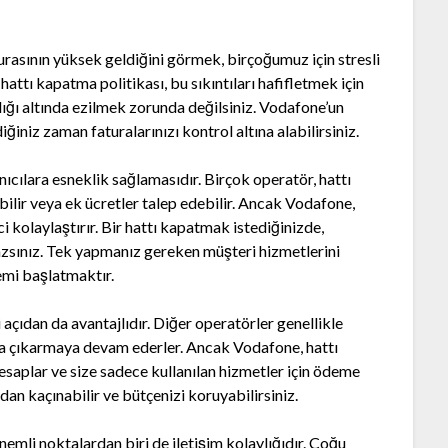
aturasının yüksek geldiğini görmek, birçoğumuz için stresli
attı kapatma politikası, bu sıkıntıları hafifletmek için
rlığı altında ezilmek zorunda değilsiniz. Vodafone’un
iğiniz zaman faturalarınızı kontrol altına alabilirsiniz.
nıcılara esneklik sağlamasıdır. Birçok operatör, hattı
ilir veya ek ücretler talep edebilir. Ancak Vodafone,
 kolaylaştırır. Bir hattı kapatmak istediğinizde,
sınız. Tek yapmanız gereken müşteri hizmetlerini
emi başlatmaktır.
 açıdan da avantajlıdır. Diğer operatörler genellikle
ura çıkarmaya devam ederler. Ancak Vodafone, hattı
saplar ve size sadece kullanılan hizmetler için ödeme
an kaçınabilir ve bütçenizi koruyabilirsiniz.
nemli noktalardan biri de iletişim kolaylığıdır. Çoğu