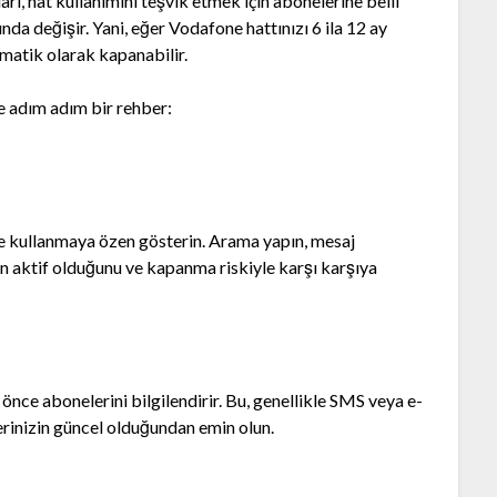
arı, hat kullanımını teşvik etmek için abonelerine belli
sında değişir. Yani, eğer Vodafone hattınızı 6 ila 12 ay
matik olarak kapanabilir.
te adım adım bir rehber:
ilde kullanmaya özen gösterin. Arama yapın, mesaj
ın aktif olduğunu ve kapanma riskiyle karşı karşıya
nce abonelerini bilgilendirir. Bu, genellikle SMS veya e-
lerinizin güncel olduğundan emin olun.