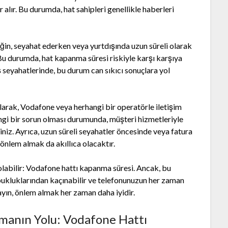
alır. Bu durumda, hat sahipleri genellikle haberleri
eğin, seyahat ederken veya yurtdışında uzun süreli olarak
 Bu durumda, hat kapanma süresi riskiyle karşı karşıya
iş seyahatlerinde, bu durum can sıkıcı sonuçlara yol
 olarak, Vodafone veya herhangi bir operatörle iletişim
angi bir sorun olması durumunda, müşteri hizmetleriyle
niz. Ayrıca, uzun süreli seyahatler öncesinde veya fatura
nlem almak da akıllıca olacaktır.
 olabilir: Vodafone hattı kapanma süresi. Ancak, bu
opukluklarından kaçınabilir ve telefonunuzun her zaman
ayın, önlem almak her zaman daha iyidir.
lmanın Yolu: Vodafone Hattı