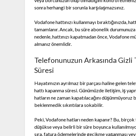
veya borcunuzun olup olmadığını kontrol etmeniz
sonra herhangi bir sorunla karşılaşmazsınız.
Vodafone hattınızı kullanmayı bıraktığınızda, hatt
tamamlanır. Ancak, bu süre abonelik durumunuza 
nedenle, hattınızı kapatmadan önce, Vodafone müşt
almanız önemlidir.
Telefonunuzun Arkasında Gizli
Süresi
Hayatımızın ayrılmaz bir parçası haline gelen tele
hattı kapanma süresi. Günümüzde iletişim, iş yapm
hatların ne zaman kapatılacağını düşünmüyoruz bil
beklenmedik sıkıntılara sokabilir.
Peki, Vodafone hatları neden kapanır? Bu, birçok 
düşükse veya belirli bir süre boyunca kullanılmıy
sıra, fatura ödemelerinde gecikme yaşanması veya