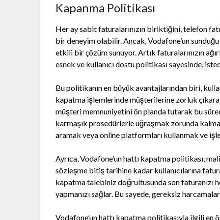
Kapanma Politikası
Her ay sabit faturalarınızın biriktiğini, telefon f
bir deneyim olabilir. Ancak, Vodafone’un sunduğu h
etkili bir çözüm sunuyor. Artık faturalarınızın ağı
esnek ve kullanıcı dostu politikası sayesinde, isted
Bu politikanın en büyük avantajlarından biri, kulla
kapatma işlemlerinde müşterilerine zorluk çıkarab
müşteri memnuniyetini ön planda tutarak bu süreci
karmaşık prosedürlerle uğraşmak zorunda kalmaz
aramak veya online platformları kullanmak ve işl
Ayrıca, Vodafone’un hattı kapatma politikası, mali
sözleşme bitiş tarihine kadar kullanıcılarına fat
kapatma talebiniz doğrultusunda son faturanızı he
yapmanızı sağlar. Bu sayede, gereksiz harcamalard
Vodafone’un hattı kapatma politikasıyla ilgili en ö