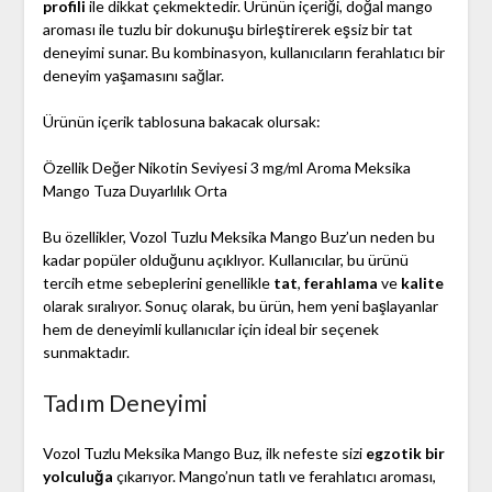
profili
ile dikkat çekmektedir. Ürünün içeriği, doğal mango
aroması ile tuzlu bir dokunuşu birleştirerek eşsiz bir tat
deneyimi sunar. Bu kombinasyon, kullanıcıların ferahlatıcı bir
deneyim yaşamasını sağlar.
Ürünün içerik tablosuna bakacak olursak:
Özellik Değer Nikotin Seviyesi 3 mg/ml Aroma Meksika
Mango Tuza Duyarlılık Orta
Bu özellikler, Vozol Tuzlu Meksika Mango Buz’un neden bu
kadar popüler olduğunu açıklıyor. Kullanıcılar, bu ürünü
tercih etme sebeplerini genellikle
tat
,
ferahlama
ve
kalite
olarak sıralıyor. Sonuç olarak, bu ürün, hem yeni başlayanlar
hem de deneyimli kullanıcılar için ideal bir seçenek
sunmaktadır.
Tadım Deneyimi
Vozol Tuzlu Meksika Mango Buz, ilk nefeste sizi
egzotik bir
yolculuğa
çıkarıyor. Mango’nun tatlı ve ferahlatıcı aroması,