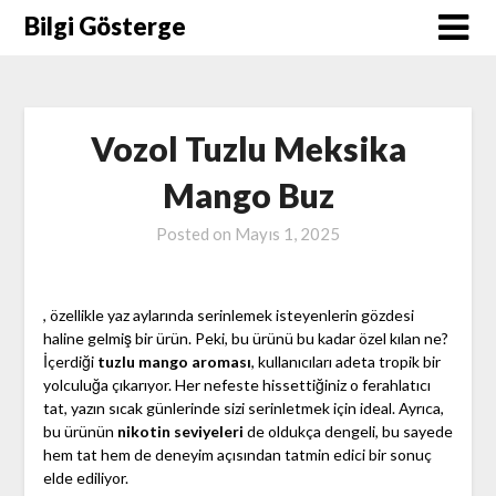
Skip
Bilgi Gösterge
to
content
Vozol Tuzlu Meksika
Mango Buz
Posted on
Mayıs 1, 2025
, özellikle yaz aylarında serinlemek isteyenlerin gözdesi
haline gelmiş bir ürün. Peki, bu ürünü bu kadar özel kılan ne?
İçerdiği
tuzlu mango aroması
, kullanıcıları adeta tropik bir
yolculuğa çıkarıyor. Her nefeste hissettiğiniz o ferahlatıcı
tat, yazın sıcak günlerinde sizi serinletmek için ideal. Ayrıca,
bu ürünün
nikotin seviyeleri
de oldukça dengeli, bu sayede
hem tat hem de deneyim açısından tatmin edici bir sonuç
elde ediliyor.