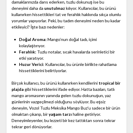
damaklarınızda dans ederken, tuzlu dokunuş ise bu
deneyimi daha da
unutulmaz
kılıyor. Kullanıcılar, bu ürünü
kullanırken hissettikleri tat ve ferahlık hakkında sıkça olumlu
yorumlar yapıyorlar. Peki, bu tadım deneyimi neden bu kadar
etkileyici? İşte bazı nedenler:
Doğal Aroma:
Mango’nun doğal tadı, içimi
kolaylaştırıyor.
Ferahlık:
Tuzlu notalar, sıcak havalarda serinletici bir
etki yaratıyor.
Huzur Verici:
Kullanıcılar, bu ürünle birlikte rahatlama
hissettiklerini belirtiyorlar.
Birçok kullanıcı, bu ürünü kullanırken kendilerini
tropical bir
plajda
gibi hissettiklerini ifade ediyor. Hatta bazıları, tatlı
mango aromasının yanında gelen tuzlu dokunuşun, yaz
günlerinin vazgeçilmezi olduğunu söylüyor. Bu eşsiz
deneyim, Vozol Tuzlu Meksika Mango Buz’u sadece bir ürün
olmaktan çıkarıp, bir
yaşam tarzı
haline getiriyor.
Deneyimleyenler, bu lezzeti bir kez tattıktan sonra tekrar
tekrar geri dönüyorlar.