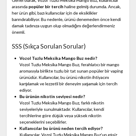
Genel olarak, Vozol Tuzlu Meksika Mango Buz, kullanıcılar
arasında
popüler bir tercih
haline gelmiş durumda. Ancak,
her ürün gibi, bazı kullanıcılar için de eksiklikler
barındırabiliyor. Bu nedenle, ürünü denemeden önce kendi
damak tadınıza uygun olup olmadığını değerlendirmeniz
önemli.
SSS (Sıkça Sorulan Sorular)
Vozol Tuzlu Meksika Mango Buz nedir?
Vozol Tuzlu Meksika Mango Buz, ferahlatıcı bir mango
aromasıyla birlikte tuzlu bir tat sunan popüler bir vaping
ürünüdür. Kullanıcılar, bu ürünü nikotin ihtiyacını
karşılamak ve lezzetli bir deneyim yaşamak için tercih
ediyor.
Bu ürünün nikotin seviyesi nedir?
Vozol Tuzlu Meksika Mango Buz, farklı nikotin
seviyeleriyle sunulmaktadır. Kullanıcılar, kendi
tercihlerine göre düşük veya yüksek nikotin
seçeneklerini seçebilirler.
Kullanıcılar bu ürünü neden tercih ediyor?
Kullanıcılar, Vozol Tuzlu Meksika Mango Buz’un eşsiz